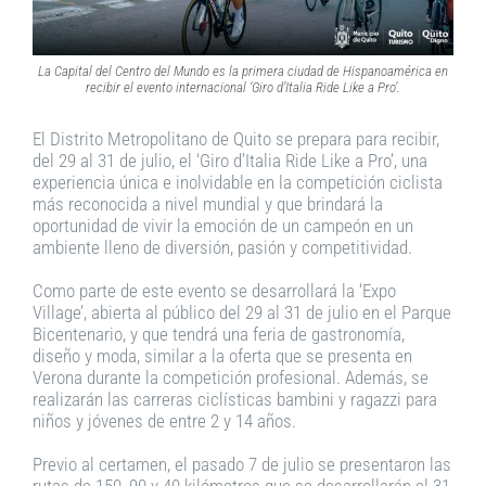
La Capital del Centro del Mundo es la primera ciudad de Hispanoamérica en
recibir el evento internacional ‘Giro d’Italia Ride Like a Pro’.
El Distrito Metropolitano de Quito se prepara para recibir,
del 29 al 31 de julio, el ‘Giro d’Italia Ride Like a Pro’, una
experiencia única e inolvidable en la competición ciclista
más reconocida a nivel mundial y que brindará la
oportunidad de vivir la emoción de un campeón en un
ambiente lleno de diversión, pasión y competitividad.
Como parte de este evento se desarrollará la ‘Expo
Village’, abierta al público del 29 al 31 de julio en el Parque
Bicentenario, y que tendrá una feria de gastronomía,
diseño y moda, similar a la oferta que se presenta en
Verona durante la competición profesional. Además, se
realizarán las carreras ciclísticas bambini y ragazzi para
niños y jóvenes de entre 2 y 14 años.
Previo al certamen, el pasado 7 de julio se presentaron las
rutas de 150, 90 y 40 kilómetros que se desarrollarán el 31