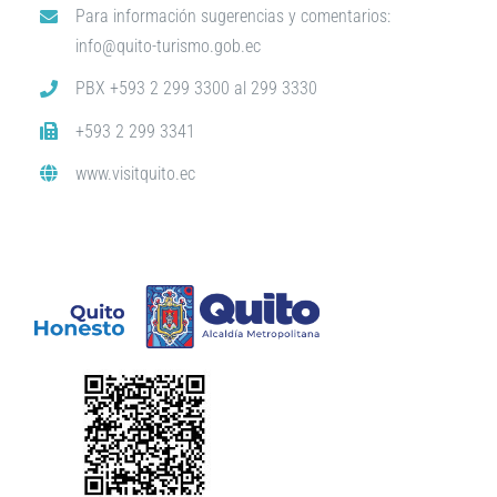
Para información sugerencias y comentarios:
info@quito-turismo.gob.ec
PBX +593 2 299 3300 al 299 3330
+593 2 299 3341
www.visitquito.ec