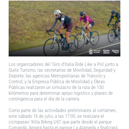
Los organizadores del ‘Giro d’Italia Ride Like a Pro’ junto a
Quito Turismo, las secretarías de Movilidad, Seguridad y
Deporte; las agencias Metropolitanas de Tránsito y
Control; y la Empresa Pública de Movilidad y Obras
Públicas realizaron un simulacro de la ruta de 150
kilómetros para determinar apoyo logístico y planes de
contingencia para el día de la carrera.
Como parte de las actividades preliminares al certamen,
este sábado 16 de julio, a las 17:00, se realizará el
ciclopaseo ‘Killa Biking UIO’ que parte desde el parque
Cumandá, llegará hasta el parque La Alameda y finalizará