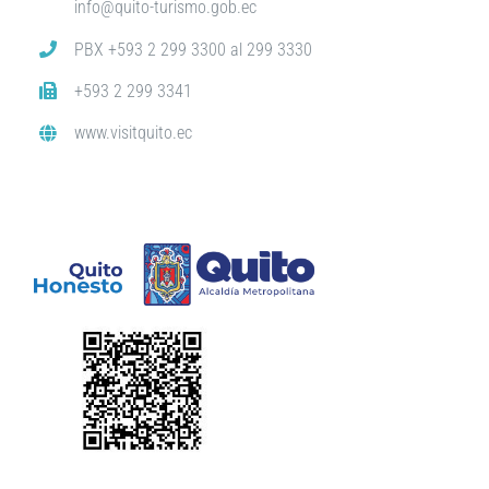
info@quito-turismo.gob.ec
PBX +593 2 299 3300 al 299 3330
+593 2 299 3341
www.visitquito.ec