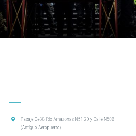
Pasaje Oe3G Río Amazonas N51-20 y Calle N50B
(Antiguo Aeropuerto)