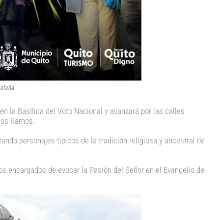
uiteña
en la Basílica del Voto Nacional y avanzará por las calles
 los Ramos.
ando personajes típicos de la tradición religiosa y ancestral de
os encargados de evocar la Pasión del Señor en el Evangelio de