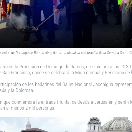
ocesión de Domingo de Ramos abre, de forma oficial, la celebración de la Semana Santa Q
nario de la Procesión de Domingo de Ramos, que iniciará a las 10:30 
de San Francisco, donde se celebrará la Misa campal y Bendición de
ticipación de los bailarines del Ballet Nacional Jacchigua represent
sús y la Dolorosa.
 que conmemora la entrada triunfal de Jesús a Jerusalén y serán l
tan al menos 2 mil personas.