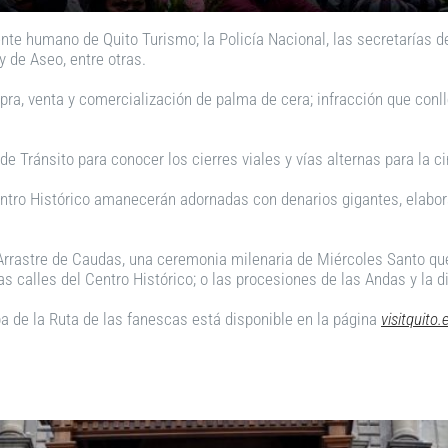
ente humano de Quito Turismo; la Policía Nacional, las secretarías d
 de Aseo, entre otras.
a, venta y comercialización de palma de cera; infracción que conlle
 Tránsito para conocer los cierres viales y vías alternas para la ci
Centro Histórico amanecerán adornadas con denarios gigantes, elabo
l Arrastre de Caudas, una ceremonia milenaria de Miércoles Santo que
 calles del Centro Histórico; o las procesiones de las Andas y la di
 de la Ruta de las fanescas está disponible en la página
visitquito.