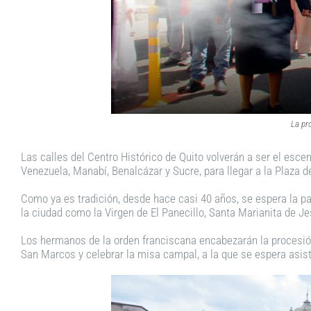
La pr
Las calles del Centro Histórico de Quito volverán a ser el esce
Venezuela, Manabí, Benalcázar y Sucre, para llegar a la Plaza 
Como ya es tradición, desde hace casi 40 años, se espera la par
la ciudad como la Virgen de El Panecillo, Santa Marianita de Je
Los hermanos de la orden franciscana encabezarán la procesión
San Marcos y celebrar la misa campal, a la que se espera asis