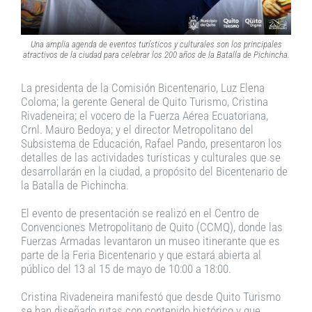
Una amplia agenda de eventos turísticos y culturales son los principales
atractivos de la ciudad para celebrar los 200 años de la Batalla de Pichincha.
La presidenta de la Comisión Bicentenario, Luz Elena
Coloma; la gerente General de Quito Turismo, Cristina
Rivadeneira; el vocero de la Fuerza Aérea Ecuatoriana,
Crnl. Mauro Bedoya; y el director Metropolitano del
Subsistema de Educación, Rafael Pando, presentaron los
detalles de las actividades turísticas y culturales que se
desarrollarán en la ciudad, a propósito del Bicentenario de
la Batalla de Pichincha.
El evento de presentación se realizó en el Centro de
Convenciones Metropolitano de Quito (CCMQ), donde las
Fuerzas Armadas levantaron un museo itinerante que es
parte de la Feria Bicentenario y que estará abierta al
público del 13 al 15 de mayo de 10:00 a 18:00.
Cristina Rivadeneira manifestó que desde Quito Turismo
se han diseñado rutas con contenido histórico y que