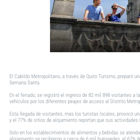
El Cabildo Metropolitano, a través de Quito Turismo, preparó un
Semana Santa.
En el feriado, se registró el ingreso de 82 mil 898 visitantes a
vehículos por los diferentes peajes de acceso al Distrito Metro
Esta llegada de visitantes, más los turistas locales, provocó 
y el 77% de sitios de alojamiento reportan que sus actividades
Solo en los establecimientos de alimentos y bebidas se atendie
alojamiento se recibieron a cerca de 6 mil huéspedes, el 67% d