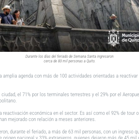
Durante los días del feriado de Semana Santa ingresaron
cerca de 83 mil personas a Quito.
a amplia agenda con más de 100 actividades orientadas a reactivar la
 la ciudad, el 71% por los terminales terrestres y el 29% por el Aer
politano.
una reactivación económica en el sector. Es así como el 92% de tour
 han mejorado con relación a meses anteriores.
ron, durante el feriado, a más de 63 mil personas, con un ingreso qu
e origen nacional y 33% extranjeros, quienes dejaron más de 45 mil 