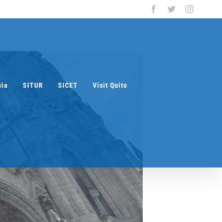
Facebook
Twitter
Instagra
cia
SITUR
SICET
Visit Quito