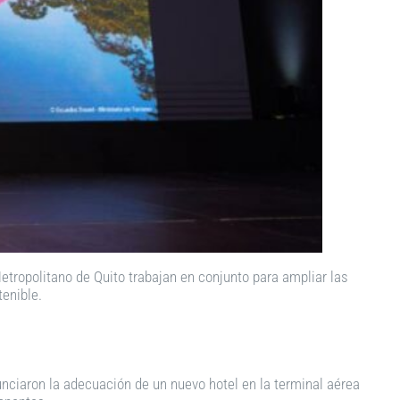
etropolitano de Quito trabajan en conjunto para ampliar las
tenible.
unciaron la adecuación de un nuevo hotel en la terminal aérea