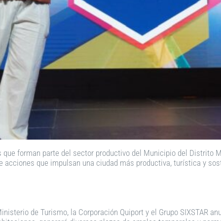
 que forman parte del sector productivo del Municipio del Distrito M
de acciones que impulsan una ciudad más productiva, turística y sos
inisterio de Turismo, la Corporación Quiport y el Grupo SIXSTAR an