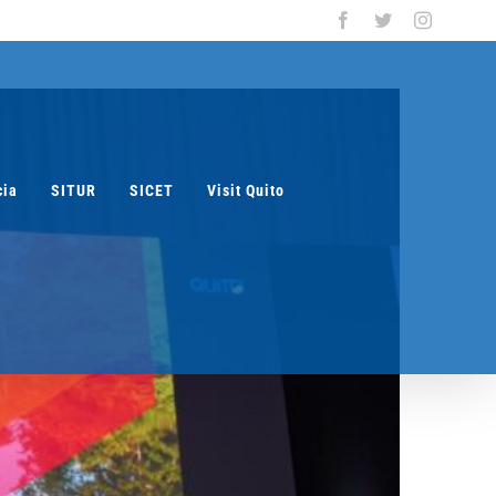
Facebook
Twitter
Instagra
cia
SITUR
SICET
Visit Quito