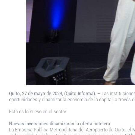
Quito, 27 de mayo de 2024, (Quito Informa). –
Las instituciones
oportunidades y dinamizar la economía de la capital, a través 
Esto es lo nuevo en el sector:
Nuevas inversiones dinamizarán la oferta hotelera
La Empresa Pública Metropolitana del Aeropuerto de Quito, el M