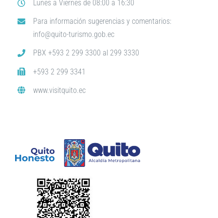
Lunes a Viernes de 08:00 a 16:30
Para información sugerencias y comentarios:
info@quito-turismo.gob.ec
PBX +593 2 299 3300 al 299 3330
+593 2 299 3341
www.visitquito.ec