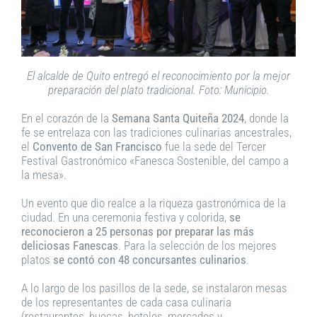
El alcalde de Quito entregó el reconocimiento por la mejor
preparación del plato tradicional. Foto: Municipio.
En el corazón de la
Semana Santa Quiteña 2024
, donde la
fe se entrelaza con las tradiciones culinarias ancestrales,
el
Convento de San Francisco
fue la sede del Tercer
Festival Gastronómico «Fanesca Sostenible, del campo a
la mesa».
Un evento que dio realce a la riqueza gastronómica de la
ciudad. En una ceremonia festiva y colorida,
se
reconocieron a 25 personas por preparar las más
deliciosas Fanescas
. Para la selección de los mejores
platos
se contó con 48 concursantes culinarios
.
A lo largo de los pasillos de la sede, se instalaron mesas
de los representantes de cada casa culinaria
(restaurantes, huecas, hoteles, mercados y