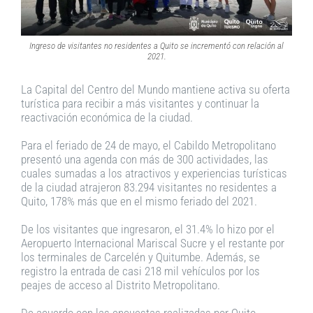
Ingreso de visitantes no residentes a Quito se incrementó con relación al
2021.
La Capital del Centro del Mundo mantiene activa su oferta
turística para recibir a más visitantes y continuar la
reactivación económica de la ciudad.
Para el feriado de 24 de mayo, el Cabildo Metropolitano
presentó una agenda con más de 300 actividades, las
cuales sumadas a los atractivos y experiencias turísticas
de la ciudad atrajeron 83.294 visitantes no residentes a
Quito, 178% más que en el mismo feriado del 2021.
De los visitantes que ingresaron, el 31.4% lo hizo por el
Aeropuerto Internacional Mariscal Sucre y el restante por
los terminales de Carcelén y Quitumbe. Además, se
registro la entrada de casi 218 mil vehículos por los
peajes de acceso al Distrito Metropolitano.
De acuerdo con las encuestas realizadas por Quito