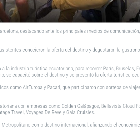
 Barcelona, destacando ante los principales medios de comunicación,
 asistentes conocieron la oferta del destino y degustaron la gastro
 a la industria turística ecuatoriana, para recorrer París, Bruselas
 se capacitó sobre el destino y se presentó la oferta turística ecu
cos como AirEuropa y Pacari, que participaron con sorteos de viaje
cuatoriana con empresas como Golden Galápagos, Bellavista Cloud For
ntage Travel, Voyages De Reve y Gala Cruisies.
to Metropolitano como destino internacional, afianzando el conocimi