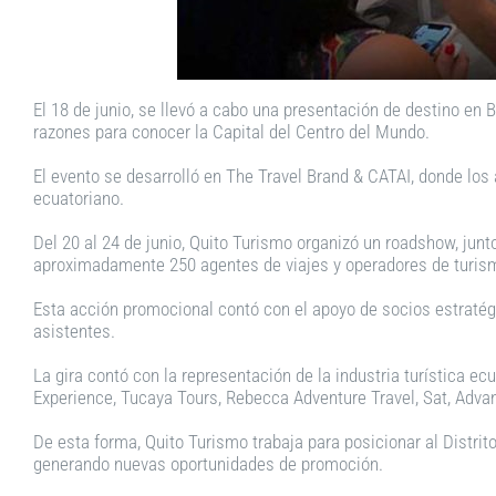
El 18 de junio, se llevó a cabo una presentación de destino en
razones para conocer la Capital del Centro del Mundo.
El evento se desarrolló en The Travel Brand & CATAI, donde los
ecuatoriano.
Del 20 al 24 de junio, Quito Turismo organizó un roadshow, junto
aproximadamente 250 agentes de viajes y operadores de turismo,
Esta acción promocional contó con el apoyo de socios estratégi
asistentes.
La gira contó con la representación de la industria turística e
Experience, Tucaya Tours, Rebecca Adventure Travel, Sat, Adva
De esta forma, Quito Turismo trabaja para posicionar al Distri
generando nuevas oportunidades de promoción.