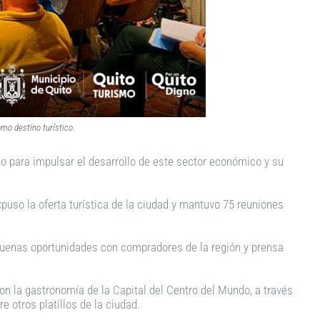
omo destino turístico
.
ano para impulsar el desarrollo de este sector económico y su
xpuso la oferta turística de la ciudad y mantuvo 75 reuniones
 buenas oportunidades con compradores de la región y prensa
on la gastronomía de la Capital del Centro del Mundo, a través
 otros platillos de la ciudad.