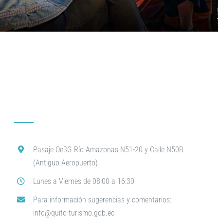
Pasaje Oe3G Río Amazonas N51-20 y Calle N50B
(Antiguo Aeropuerto)
Lunes a Viernes de 08:00 a 16:30
Para información sugerencias y comentarios:
info@quito-turismo.gob.ec