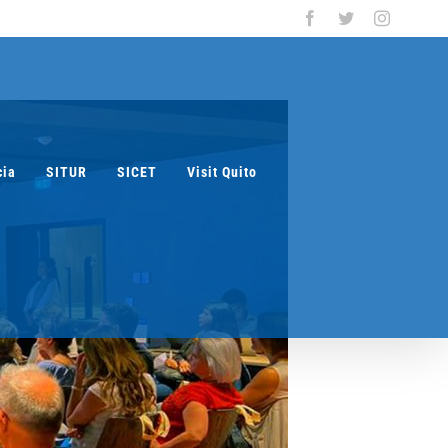
Facebook
Twitter
Instagra
cia
SITUR
SICET
Visit Quito