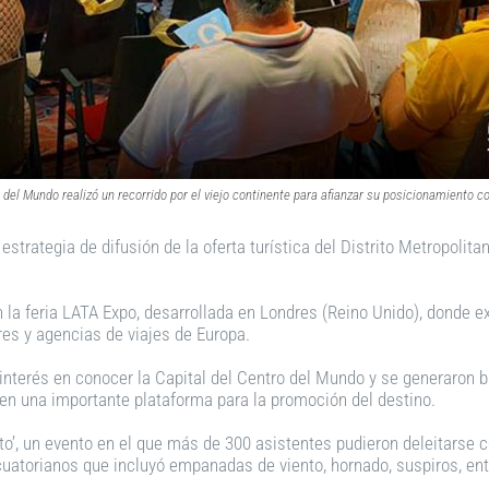
 del Mundo realizó un recorrido por el viejo continente para afianzar su posicionamiento c
estrategia de difusión de la oferta turística del Distrito Metropolit
en la feria LATA Expo, desarrollada en Londres (Reino Unido), donde e
es y agencias de viajes de Europa.
n interés en conocer la Capital del Centro del Mundo y se generaron
o en una importante plataforma para la promoción del destino.
to’, un evento en el que más de 300 asistentes pudieron deleitarse c
torianos que incluyó empanadas de viento, hornado, suspiros, entre