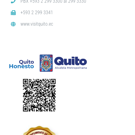
PBX +593 2 299 3300 al 299 3330
+593 2 299 3341
www.visitquito.ec