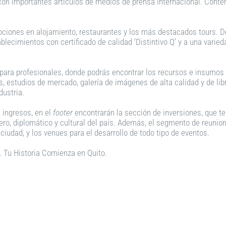
 con importantes artículos de medios de prensa internacional. Contem
ociones en alojamiento, restaurantes y los más destacados tours. D
lecimientos con certificado de calidad ‘Distintivo Q’ y a una varie
 para profesionales, donde podrás encontrar los recursos e insumos 
os, estudios de mercado, galería de imágenes de alta calidad y de li
ndustria.
 ingresos, en el
footer
encontrarán la sección de inversiones, que te
anciero, diplomático y cultural del país. Además, el segmento de reun
ciudad, y los venues para el desarrollo de todo tipo de eventos.
 Tu Historia Comienza en Quito.