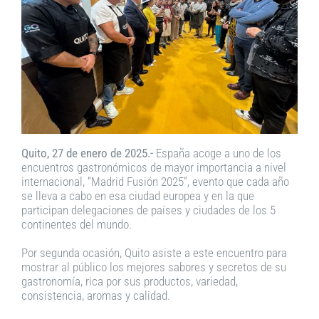
Quito, 27 de enero de 2025.-
España acoge a uno de los
encuentros gastronómicos de mayor importancia a nivel
internacional, “Madrid Fusión 2025”, evento que cada año
se lleva a cabo en esa ciudad europea y en la que
participan delegaciones de países y ciudades de los 5
continentes del mundo.
Por segunda ocasión, Quito asiste a este encuentro para
mostrar al público los mejores sabores y secretos de su
gastronomía, rica por sus productos, variedad,
consistencia, aromas y calidad.