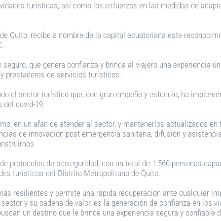
ividades turísticas, así como los esfuerzos en las medidas de adapt
de Quito, recibe a nombre de la capital ecuatoriana este reconocimi
C.
 seguro, que genera confianza y brinda al viajero una experiencia únic
 y prestadores de servicios turísticos.
 todo el sector turístico que, con gran empeño y esfuerzo, ha imple
 del covid-19.
rismo, en un afán de atender al sector, y mantenerlos actualizados e
cias de innovación post emergencia sanitaria, difusión y asistencia
onstruirnos.
de protocolos de bioseguridad, con un total de 1 560 personas capa
es turísticas del Distrito Metropolitano de Quito.
más resilientes y permite una rápida recuperación ante cualquier impa
 sector y su cadena de valor, es la generación de confianza en los vi
buscan un destino que le brinde una experiencia segura y confiable d