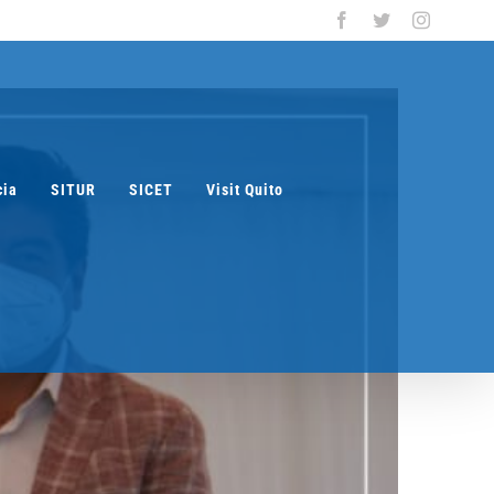
Facebook
Twitter
Instagra
cia
SITUR
SICET
Visit Quito