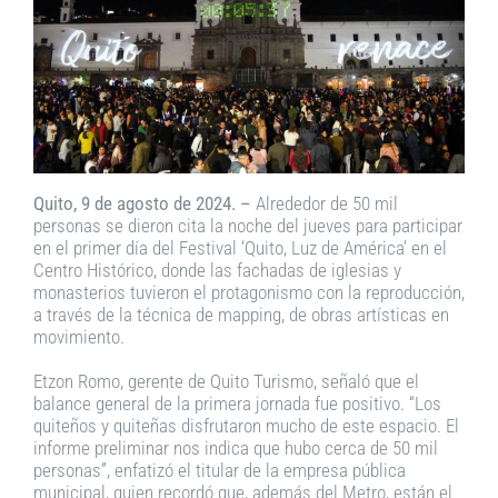
Quito, 9 de agosto de 2024. –
Alrededor de 50 mil
personas se dieron cita la noche del jueves para participar
en el primer día del Festival ‘Quito, Luz de América’ en el
Centro Histórico, donde las fachadas de iglesias y
monasterios tuvieron el protagonismo con la reproducción,
a través de la técnica de mapping, de obras artísticas en
movimiento.
Etzon Romo, gerente de Quito Turismo, señaló que el
balance general de la primera jornada fue positivo. “Los
quiteños y quiteñas disfrutaron mucho de este espacio. El
informe preliminar nos indica que hubo cerca de 50 mil
personas”, enfatizó el titular de la empresa pública
municipal, quien recordó que, además del Metro, están el