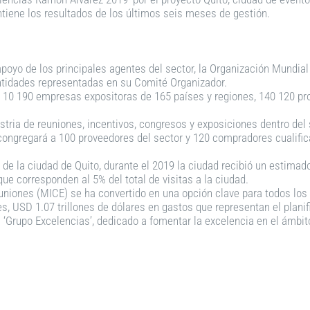
ntiene los resultados de los últimos seis meses de gestión.
oyo de los principales agentes del sector, la Organización Mundial 
ntidades representadas en su Comité Organizador.
 10 190 empresas expositoras de 165 países y regiones, 140 120 prof
tria de reuniones, incentivos, congresos y exposiciones dentro del s
congregará a 100 proveedores del sector y 120 compradores cualifi
de la ciudad de Quito, durante el 2019 la ciudad recibió un estimado
ue corresponden al 5% del total de visitas a la ciudad.
euniones (MICE) se ha convertido en una opción clave para todos los 
s, USD 1.07 trillones de dólares en gastos que representan el planif
Grupo Excelencias’, dedicado a fomentar la excelencia en el ámbito 