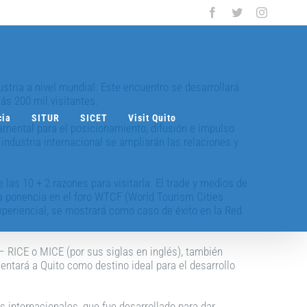
Facebook
Twitter
Instagra
ustria a nivel mundial. Este encuentro se desarrollará
ás 200 mil visitantes.
cia
SITUR
SICET
Visit Quito
damental para el posicionamiento, difusión e impulso
 industria internacional se ampliarán las relaciones y
las 10 + 2 razones para visitarla. El trade y medios de
 ponencia en el foro WTCF (World Tourism Cities
experiencial, se mostrará como caso de éxito en la Red
 – RICE o MICE (por sus siglas en inglés), también
entará a Quito como destino ideal para el desarrollo
 internacionales, que fue desarrollado para dar