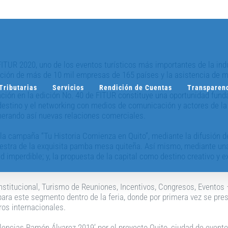
 FITUR 2020, uno de los eventos turísticos más importantes de la ind
pación de más de 10 mil empresas de 165 países y la asistencia de m
Tributarias
Servicios
Rendición de Cuentas
Transparen
pación en la edición No. 40 de FITUR constituye una oportunidad fun
l destino y el networking con medios de comunicación y actores de la
nerando así nuevas relaciones comerciales.
la campaña “Tu Historia Comienza en Quito”, mediante la difusión de 
estra de la exquisita pamba mesa quiteña. Así mismo, mediante una
d imperdible; y, la propuesta de la capital como destino creativo y 
institucional, Turismo de Reuniones, Incentivos, Congresos, Eventos
ara este segmento dentro de la feria, donde por primera vez se pres
os internacionales.
ncias Ramón Álvarez 2019’ por el proyecto Quito, ciudad de eventos