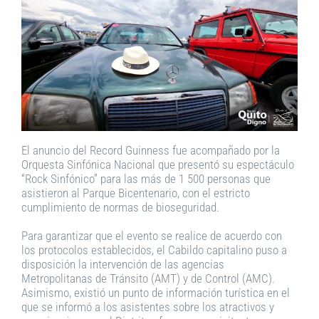
El anuncio del Record Guinness fue acompañado por la
Orquesta Sinfónica Nacional que presentó su espectáculo
“Rock Sinfónico” para las más de 1 500 personas que
asistieron al Parque Bicentenario, con el estricto
cumplimiento de normas de bioseguridad.
Para garantizar que el evento se realice de acuerdo con
los protocolos establecidos, el Cabildo capitalino puso a
disposición la intervención de las agencias
Metropolitanas de Tránsito (AMT) y de Control (AMC).
Asimismo, existió un punto de información turística en el
que se informó a los asistentes sobre los atractivos y