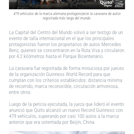
479 vehículos de la marca alemana protagonizaron la caravana de autos
registrada más larga del mundo
.
La Capital del Centro del Mundo volvió a ser testigo de un
evento de talla internacional en el que los principales
protagonistas fueron los propietarios de autos Mercedes
Benz, quienes se concentraron en la Ruta Viva y circularon
por 4.2 kilómetros hasta el Parque Bicentenario.
La caravana fue registrada de forma minuciosa por jueces
de la organización Guinness World Record para que
cumplan con los criterios establecidos: distancia mínima
de recorrido, marca reconocible, circulación armoniosa,
entre otros.
Luego de la pericia ejecutada, la jueza que lideró el evento
anunció que Quito alcanzó un nuevo Record Guinness con
479 vehículos, superando por casi 100 autos a la marca
anterior que era ostentada por Beijín, China.