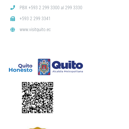
PBX +593 2 299 3300 al 299 3330
+593 2 299 3341
www.visitquito.ec