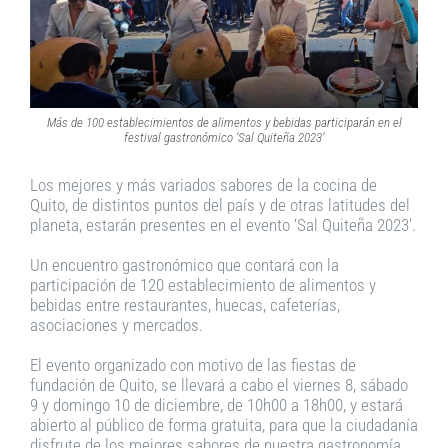
Más de 100 establecimientos de alimentos y bebidas participarán en el
festival gastronómico ‘Sal Quiteña 2023’
Los mejores y más variados sabores de la cocina de
Quito, de distintos puntos del país y de otras latitudes del
planeta, estarán presentes en el evento ‘Sal Quiteña 2023’.
Un encuentro gastronómico que contará con la
participación de 120 establecimiento de alimentos y
bebidas entre restaurantes, huecas, cafeterías,
asociaciones y mercados.
El evento organizado con motivo de las fiestas de
fundación de Quito, se llevará a cabo el viernes 8, sábado
9 y domingo 10 de diciembre, de 10h00 a 18h00, y estará
abierto al público de forma gratuita, para que la ciudadanía
disfrute de los mejores sabores de nuestra gastronomía.