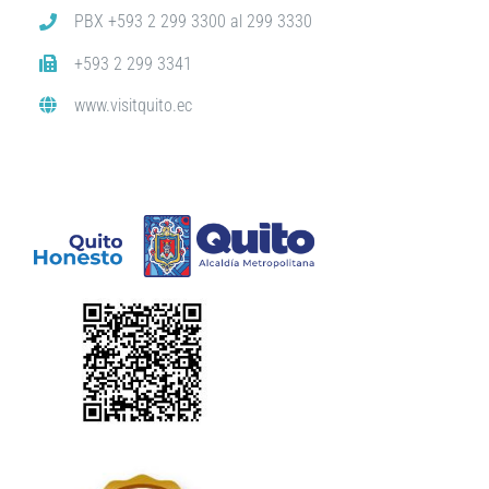
PBX +593 2 299 3300 al 299 3330
+593 2 299 3341
www.visitquito.ec