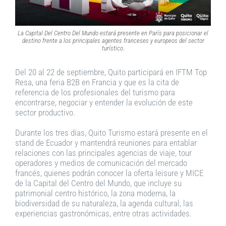
La Capital Del Centro Del Mundo estará presente en París para posicionar el
destino frente a los principales agentes franceses y europeos del sector
turístico
.
Del 20 al 22 de septiembre, Quito participará en IFTM Top
Resa, una feria B2B en Francia y que es la cita de
referencia de los profesionales del turismo para
encontrarse, negociar y entender la evolución de este
sector productivo.
Durante los tres días, Quito Turismo estará presente en el
stand de Ecuador y mantendrá reuniones para entablar
relaciones con las principales agencias de viaje, tour
operadores y medios de comunicación del mercado
francés, quienes podrán conocer la oferta leisure y MICE
de la Capital del Centro del Mundo, que incluye su
patrimonial centro histórico, la zona moderna, la
biodiversidad de su naturaleza, la agenda cultural, las
experiencias gastronómicas, entre otras actividades.