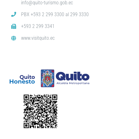
info@quito-turismo.gob.ec
PBX +593 2 299 3300 al 299 3330
+593 2 299 3341
www.visitquito.ec