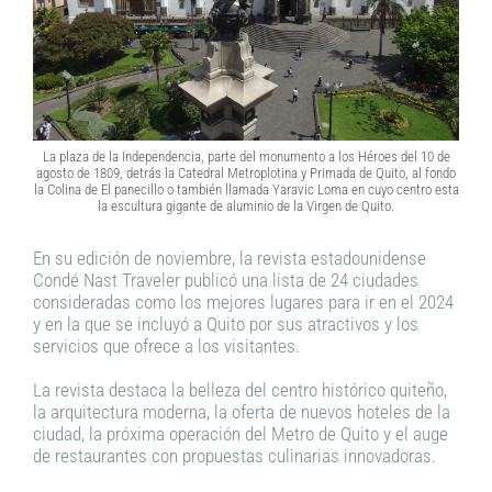
La plaza de la Independencia, parte del monumento a los Héroes del 10 de
agosto de 1809, detrás la Catedral Metroplotina y Primada de Quito, al fondo
la Colina de El panecillo o también llamada Yaravic Loma en cuyo centro esta
la escultura gigante de aluminio de la Virgen de Quito.
En su edición de noviembre, la revista estadounidense
Condé Nast Traveler publicó una lista de 24 ciudades
consideradas como los mejores lugares para ir en el 2024
y en la que se incluyó a Quito por sus atractivos y los
servicios que ofrece a los visitantes.
La revista destaca la belleza del centro histórico quiteño,
la arquitectura moderna, la oferta de nuevos hoteles de la
ciudad, la próxima operación del Metro de Quito y el auge
de restaurantes con propuestas culinarias innovadoras.