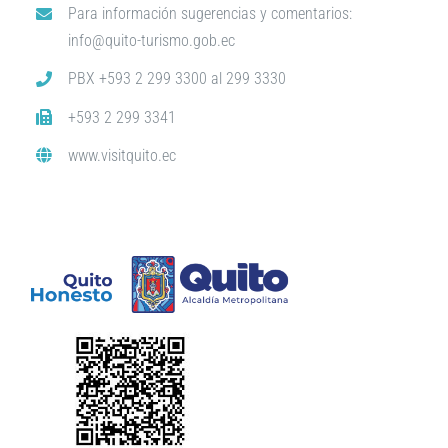
Para información sugerencias y comentarios:
info@quito-turismo.gob.ec
PBX +593 2 299 3300 al 299 3330
+593 2 299 3341
www.visitquito.ec