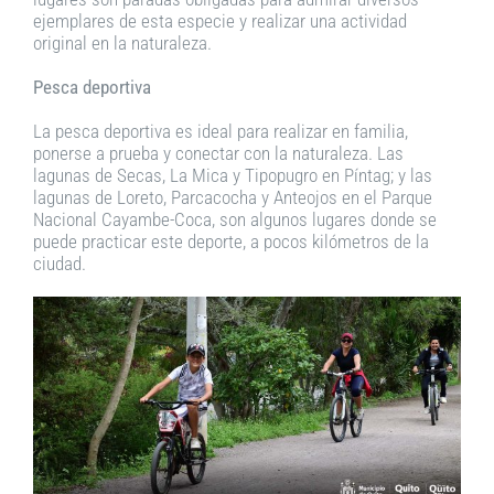
ejemplares de esta especie y realizar una actividad
original en la naturaleza.
Pesca deportiva
La pesca deportiva es ideal para realizar en familia,
ponerse a prueba y conectar con la naturaleza. Las
lagunas de Secas, La Mica y Tipopugro en Píntag; y las
lagunas de Loreto, Parcacocha y Anteojos en el Parque
Nacional Cayambe-Coca, son algunos lugares donde se
puede practicar este deporte, a pocos kilómetros de la
ciudad.