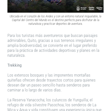
Ubicada en el corazón de los Andes y con un entorno natural inigualable, la
Capital del Centro del Mundo es el destino perfecto para disfrutar de la
naturaleza y practicar deportes de aventura
.
Para los turistas más aventureros que buscan paisajes
admirables, Quito, gracias a sus terrenos irregulares y
amplia biodiversidad, se convierte en el lugar preferido
para la práctica de actividades deportivas y planes en la
naturaleza.
Trekking
Los extensos bosques y las imponentes montañas
quiteñas ofrecen desde trayectos cortos para quienes
desean dar un paseo sencillo hasta senderos para
caminar a lo largo de varios días.
La Reserva Yanacocha; los culuncos de Yunguilla; el
refugio de vida silvestre Pasochoa; los senderos de La
Mica y Agua y vida constituyen una experiencia única que