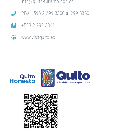
info@quito-turismo.gob.ec
PBX +593 2 299 3300 al 299 3330
+593 2 299 3341
www.visitquito.ec