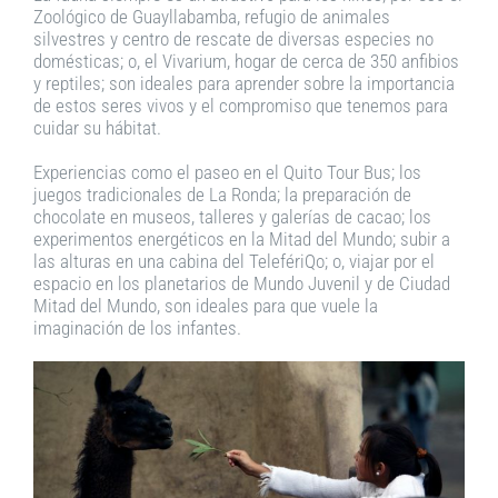
Zoológico de Guayllabamba, refugio de animales
silvestres y centro de rescate de diversas especies no
domésticas; o, el Vivarium, hogar de cerca de 350 anfibios
y reptiles; son ideales para aprender sobre la importancia
de estos seres vivos y el compromiso que tenemos para
cuidar su hábitat.
Experiencias como el paseo en el Quito Tour Bus; los
juegos tradicionales de La Ronda; la preparación de
chocolate en museos, talleres y galerías de cacao; los
experimentos energéticos en la Mitad del Mundo; subir a
las alturas en una cabina del TelefériQo; o, viajar por el
espacio en los planetarios de Mundo Juvenil y de Ciudad
Mitad del Mundo, son ideales para que vuele la
imaginación de los infantes.