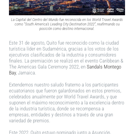
La Capital del Centro del Mundo fue reconocida en los World Travel Awards
como “South America’s Leading City Destination 2022”, reafirmando su
posición como destino internacional.
Este 31 de agosto, Quito fue reconocido como la ciudad
turística líder en Sudamérica, gracias a los votos de los
ejecutivos clasificados de la industria y consumidores
finales. La premiación se realizó en el evento Caribbean &
The Americas Gala Ceremony 2022, en
Sandals Montego
Bay
, Jamaica.
Extendemos nuestro saludo fraterno a los participantes
ecuatorianos que fueron galardonados en estos premios,
celebrados anualmente por World Travel Awards, y que
suponen el máximo reconocimiento a la excelencia dentro
de la industria turística, donde se recompensa a
empresas, entidades y destinos a través de una gran
variedad de premios.
Este 2022, Quito estuvo nominado junto a Asunción,