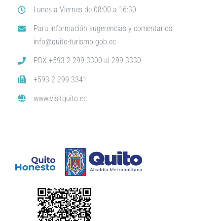
Lunes a Viernes de 08:00 a 16:30
Para información sugerencias y comentarios:
info@quito-turismo.gob.ec
PBX +593 2 299 3300 al 299 3330
+593 2 299 3341
www.visitquito.ec