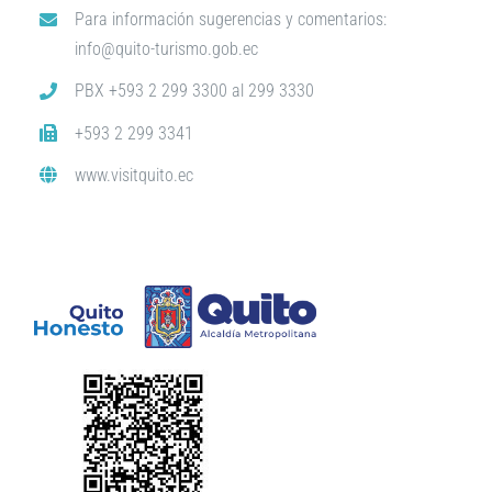
Para información sugerencias y comentarios:
info@quito-turismo.gob.ec
PBX +593 2 299 3300 al 299 3330
+593 2 299 3341
www.visitquito.ec