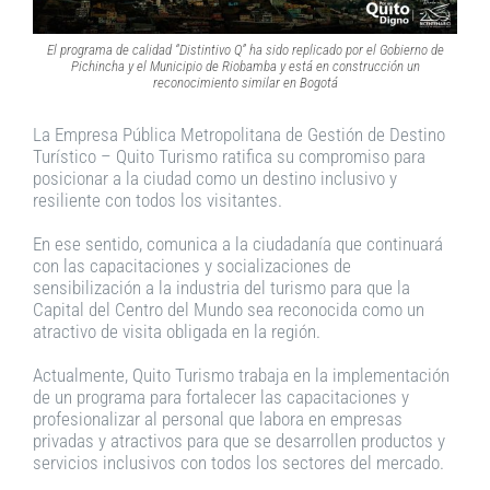
El programa de calidad “Distintivo Q” ha sido replicado por el Gobierno de
Pichincha y el Municipio de Riobamba y está en construcción un
reconocimiento similar en Bogotá
La Empresa Pública Metropolitana de Gestión de Destino
Turístico – Quito Turismo ratifica su compromiso para
posicionar a la ciudad como un destino inclusivo y
resiliente con todos los visitantes.
En ese sentido, comunica a la ciudadanía que continuará
con las capacitaciones y socializaciones de
sensibilización a la industria del turismo para que la
Capital del Centro del Mundo sea reconocida como un
atractivo de visita obligada en la región.
Actualmente, Quito Turismo trabaja en la implementación
de un programa para fortalecer las capacitaciones y
profesionalizar al personal que labora en empresas
privadas y atractivos para que se desarrollen productos y
servicios inclusivos con todos los sectores del mercado.