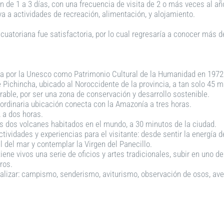
n de 1 a 3 días, con una frecuencia de visita de 2 o más veces al a
a a actividades de recreación, alimentación, y alojamiento.
ecuatoriana fue satisfactoria, por lo cual regresaría a conocer más 
ada por la Unesco como Patrimonio Cultural de la Humanidad en 197
 Pichincha, ubicado al Noroccidente de la provincia, a tan solo 45 
rable, por ser una zona de conservación y desarrollo sostenible.
aordinaria ubicación conecta con la Amazonía a tres horas.
, a dos horas.
s dos volcanes habitados en el mundo, a 30 minutos de la ciudad.
ividades y experiencias para el visitante: desde sentir la energía d
el del mar y contemplar la Virgen del Panecillo.
iene vivos una serie de oficios y artes tradicionales, subir en uno de
tros.
alizar: campismo, senderismo, aviturismo, observación de osos, aven