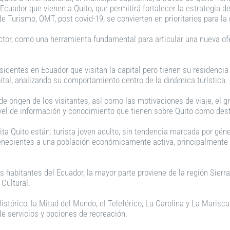
cuador que vienen a Quito, que permitirá fortalecer la estrategia de
 Turismo, OMT, post covid-19, se convierten en prioritarios para la 
ctor, como una herramienta fundamental para articular una nueva ofe
sidentes en Ecuador que visitan la capital pero tienen su residencia 
apital, analizando su comportamiento dentro de la dinámica turística.
de origen de los visitantes, así como las motivaciones de viaje, el g
ivel de información y conocimiento que tienen sobre Quito como dest
isita Quito están: turista joven adulto, sin tendencia marcada por gé
tenecientes a una población económicamente activa, principalmente 
s habitantes del Ecuador, la mayor parte proviene de la región Sierra
Cultural.
Histórico, la Mitad del Mundo, el Teleférico, La Carolina y La Maris
d de servicios y opciones de recreación.