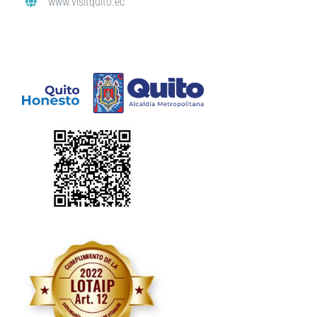
www.visitquito.ec