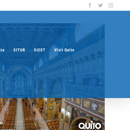
Facebook
Twitter
Instagra
cia
SITUR
SICET
Visit Quito