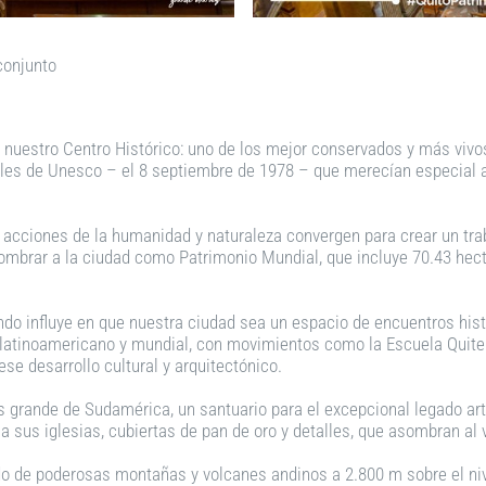
conjunto
 nuestro Centro Histórico: uno de los mejor conservados y más vivos 
ales de Unesco – el 8 septiembre de 1978 – que merecían especial 
 acciones de la humanidad y naturaleza convergen para crear un trab
nombrar a la ciudad como Patrimonio Mundial, que incluye 70.43 hect
undo influye en que nuestra ciudad sea un espacio de encuentros hist
 latinoamericano y mundial, con movimientos como la Escuela Quite
ese desarrollo cultural y arquitectónico.
s grande de Sudamérica, un santuario para el excepcional legado art
na sus iglesias, cubiertas de pan de oro y detalles, que asombran al v
ado de poderosas montañas y volcanes andinos a 2.800 m sobre el niv