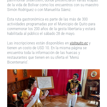
de la vida de Bolívar como los encuentros con su maestro
Simón Rodríguez o con Manuelita Sáenz.
Esta ruta gastronómica es parte de las más de 300
actividades programadas por el Municipio de Quito para
conmemorar los 200 años de la gesta libertaria y estará
habilitada al público el sábado 28 de mayo.
Las inscripciones están disponibles en
visitquito.ec
y
tienen un costo de USD 10. En la misma página se
encuentra toda la información de las huecas y
restaurantes que tienen en su oferta el ‘Menú
Bicentenario’.