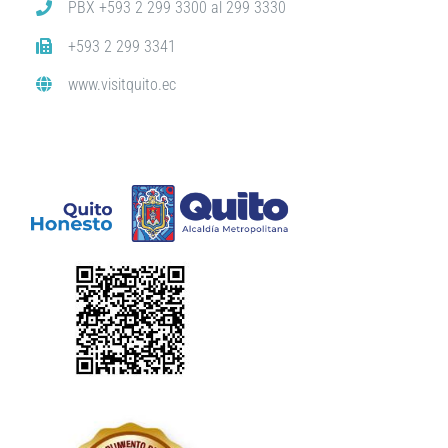
PBX +593 2 299 3300 al 299 3330
+593 2 299 3341
www.visitquito.ec