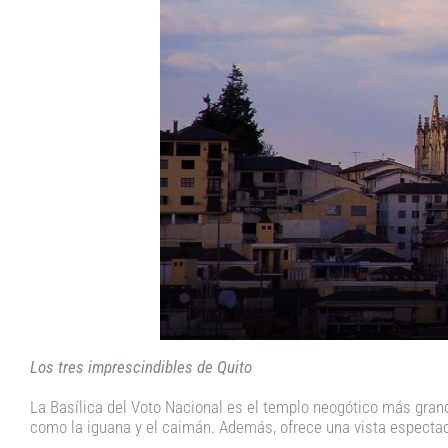
Los tres imprescindibles de Quito
La Basílica del Voto Nacional es el templo neogótico más grand
como la iguana y el caimán. Además, ofrece una vista espectacul