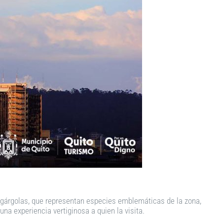
y gárgolas, que representan especies emblemáticas de la zona,
na experiencia vertiginosa a quien la visita.