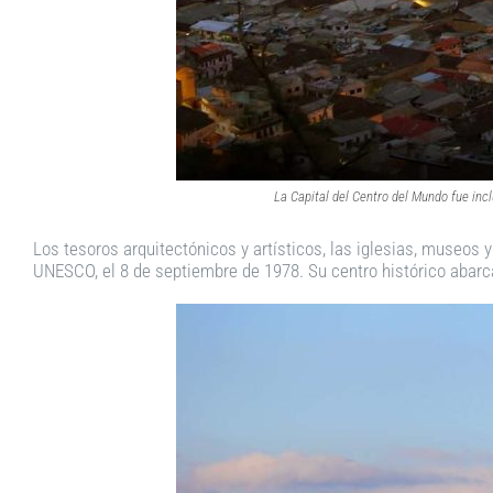
La Capital del Centro del Mundo fue inc
Los tesoros arquitectónicos y artísticos, las iglesias, museos 
UNESCO, el 8 de septiembre de 1978. Su centro histórico abarc