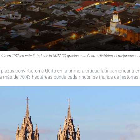
luida en 1978 en este listado de la UNESCO, gracias a su Centro Histórico, el mejor conse
y plazas convirtieron a Quito en la primera ciudad latinoamericana e
a más de 70,43 hectáreas donde cada rincón se inunda de historias, 