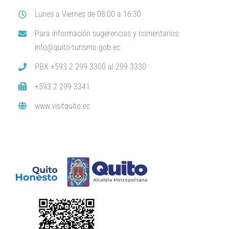
Lunes a Viernes de 08:00 a 16:30
Para información sugerencias y comentarios:
info@quito-turismo.gob.ec
PBX +593 2 299 3300 al 299 3330
+593 2 299 3341
www.visitquito.ec