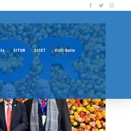
Facebook
Twitter
Instagra
cia
SITUR
SICET
Visit Quito