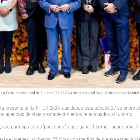
La Feria Internacional de Turismo FITUR 2024 se celebra del 24 al 28 de enero en Madrid
á presente en la FITUR 2024, que desde este sábado 27 de enero abr
omo agencias de viaje y establecimientos relacionados al turismo.
 que participa como ‘país socio’ y que ganó el primer lugar como el 
a el viernes, al menos, 25 citas con medios de prensa especializado