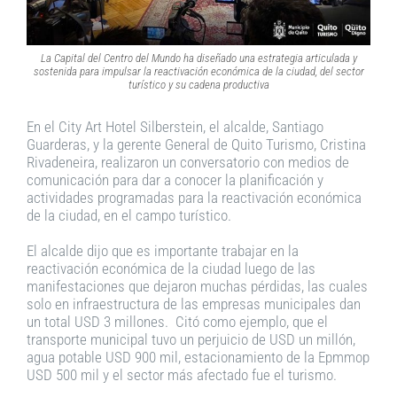
La Capital del Centro del Mundo ha diseñado una estrategia articulada y
sostenida para impulsar la reactivación económica de la ciudad, del sector
turístico y su cadena productiva
En el City Art Hotel Silberstein, el alcalde, Santiago
Guarderas, y la gerente General de Quito Turismo, Cristina
Rivadeneira, realizaron un conversatorio con medios de
comunicación para dar a conocer la planificación y
actividades programadas para la reactivación económica
de la ciudad, en el campo turístico.
El alcalde dijo que es importante trabajar en la
reactivación económica de la ciudad luego de las
manifestaciones que dejaron muchas pérdidas, las cuales
solo en infraestructura de las empresas municipales dan
un total USD 3 millones. Citó como ejemplo, que el
transporte municipal tuvo un perjuicio de USD un millón,
agua potable USD 900 mil, estacionamiento de la Epmmop
USD 500 mil y el sector más afectado fue el turismo.