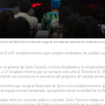
ísticos del DMQ fueron reconocidos luego de una etapa de capacitación y auditoría a sus 
ntivo Q’ a 81 establecimientos que cumplen estándares de calidad y p
s; la gerente de Quito Turismo, Cristina Rivadeneira; la vicealcaldes
s a 37 establecimientos que se sumaron este año al ‘Distintivo Q’;
mplido con excelencia la normativa del programa de calidad, pionero
ocimiento que otorga el Municipio de Quito a los establecimientos
n un equipo humano preparado, que permite elevar la calidad de la ofe
iculado entre los sectores público y privado. Quito Turismo trabaja 
ustria turística participa de forma activa para fortalecer la calidad 