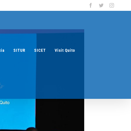
Facebook
Twitter
Instagra
cia
SITUR
SICET
Visit Quito