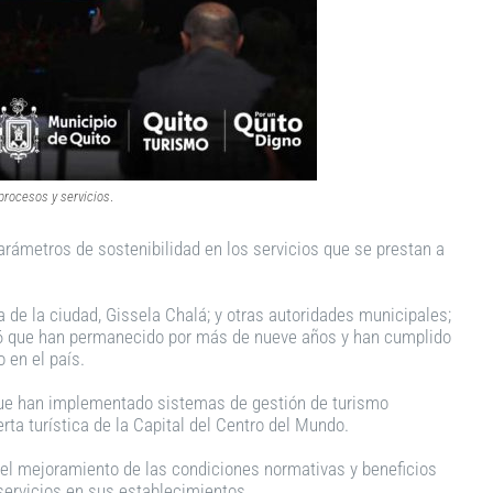
procesos y servicios
.
arámetros de sostenibilidad en los servicios que se prestan a
a de la ciudad, Gissela Chalá; y otras autoridades municipales;
 26 que han permanecido por más de nueve años y han cumplido
 en el país.
 que han implementado sistemas de gestión de turismo
rta turística de la Capital del Centro del Mundo.
en el mejoramiento de las condiciones normativas y beneficios
y servicios en sus establecimientos.