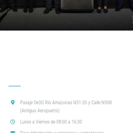
Pasaje Oe3G Río Amazonas N51-20 y Calle N50B
(Antiguo Aeropuerto)
Lunes a Viernes de 08:00 a 16:30