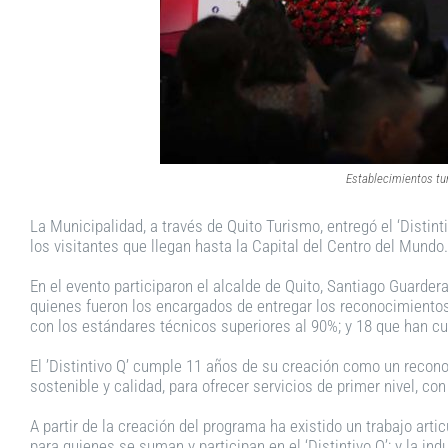
Establecimientos tur
La Municipalidad, a través de Quito Turismo, entregó el ‘Disti
los visitantes que llegan hasta la Capital del Centro del Mundo.
En el evento participaron el alcalde de Quito, Santiago Guardera
quienes fueron los encargados de entregar los reconocimiento
con los estándares técnicos superiores al 90%; y 18 que han cu
El ’Distintivo Q’ cumple 11 años de su creación como un recon
sostenible y calidad, para ofrecer servicios de primer nivel, co
A partir de la creación del programa ha existido un trabajo art
para quienes se suman y participan en el ‘Distintivo Q’; y la ind