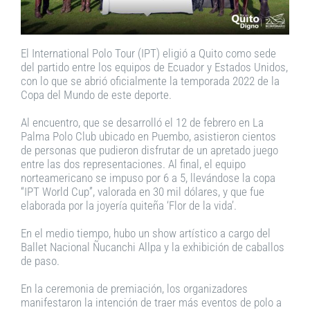
El International Polo Tour (IPT) eligió a Quito como sede
del partido entre los equipos de Ecuador y Estados Unidos,
con lo que se abrió oficialmente la temporada 2022 de la
Copa del Mundo de este deporte.
Al encuentro, que se desarrolló el 12 de febrero en La
Palma Polo Club ubicado en Puembo, asistieron cientos
de personas que pudieron disfrutar de un apretado juego
entre las dos representaciones. Al final, el equipo
norteamericano se impuso por 6 a 5, llevándose la copa
“IPT World Cup”, valorada en 30 mil dólares, y que fue
elaborada por la joyería quiteña ‘Flor de la vida’.
En el medio tiempo, hubo un show artístico a cargo del
Ballet Nacional Ñucanchi Allpa y la exhibición de caballos
de paso.
En la ceremonia de premiación, los organizadores
manifestaron la intención de traer más eventos de polo a