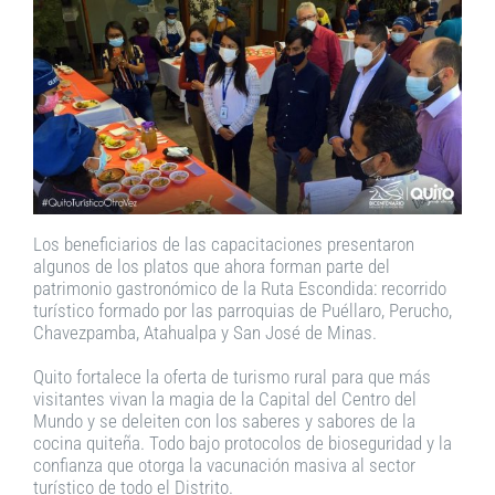
Los beneficiarios de las capacitaciones presentaron
algunos de los platos que ahora forman parte del
patrimonio gastronómico de la Ruta Escondida: recorrido
turístico formado por las parroquias de Puéllaro, Perucho,
Chavezpamba, Atahualpa y San José de Minas.
Quito fortalece la oferta de turismo rural para que más
visitantes vivan la magia de la Capital del Centro del
Mundo y se deleiten con los saberes y sabores de la
cocina quiteña. Todo bajo protocolos de bioseguridad y la
confianza que otorga la vacunación masiva al sector
turístico de todo el Distrito.