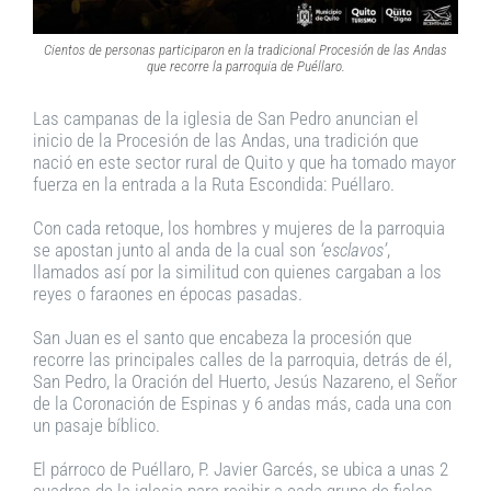
Cientos de personas participaron en la tradicional Procesión de las Andas
que recorre la parroquia de Puéllaro.
Las campanas de la iglesia de San Pedro anuncian el
inicio de la Procesión de las Andas, una tradición que
nació en este sector rural de Quito y que ha tomado mayor
fuerza en la entrada a la Ruta Escondida: Puéllaro.
Con cada retoque, los hombres y mujeres de la parroquia
se apostan junto al anda de la cual son
‘esclavos’
,
llamados así por la similitud con quienes cargaban a los
reyes o faraones en épocas pasadas.
San Juan es el santo que encabeza la procesión que
recorre las principales calles de la parroquia, detrás de él,
San Pedro, la Oración del Huerto, Jesús Nazareno, el Señor
de la Coronación de Espinas y 6 andas más, cada una con
un pasaje bíblico.
El párroco de Puéllaro, P. Javier Garcés, se ubica a unas 2
cuadras de la iglesia para recibir a cada grupo de fieles