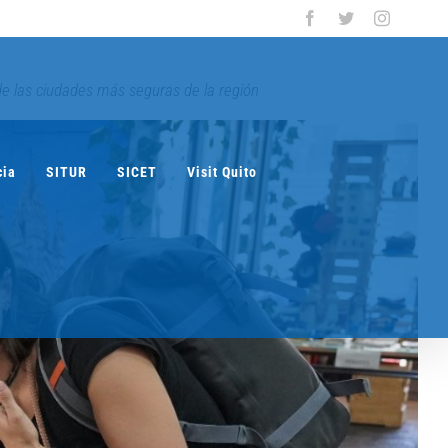
Facebook
Twitter
Instagra
 de las ciudades más seguras de la región
cia
SITUR
SICET
Visit Quito