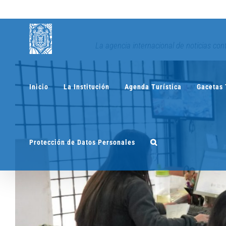
Saltar
al
contenido
La agencia internacional de noticias con
Inicio
La Institución
Agenda Turística
Gacetas 
Protección de Datos Personales