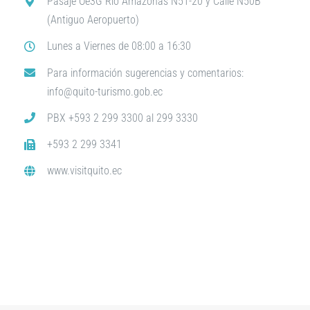
Pasaje Oe3G Río Amazonas N51-20 y Calle N50B
(Antiguo Aeropuerto)
Lunes a Viernes de 08:00 a 16:30
Para información sugerencias y comentarios:
info@quito-turismo.gob.ec
PBX +593 2 299 3300 al 299 3330
+593 2 299 3341
www.visitquito.ec