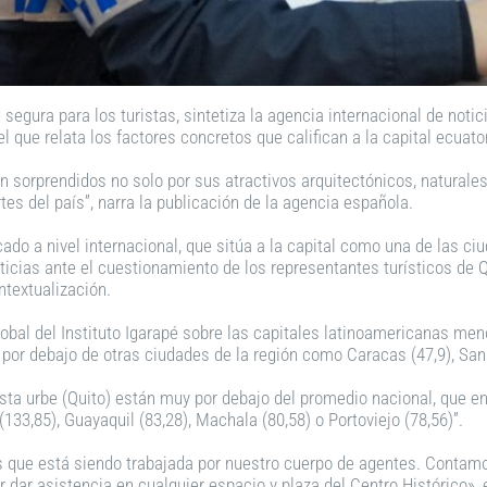
segura para los turistas, sintetiza la agencia internacional de notic
el que relata los factores concretos que califican a la capital ecua
an sorprendidos no solo por sus atractivos arquitectónicos, naturales 
tes del país”, narra la publicación de la agencia española.
cado a nivel internacional, que sitúa a la capital como una de las ci
oticias ante el cuestionamiento de los representantes turísticos de 
ntextualización.
bal del Instituto Igarapé sobre las capitales latinoamericanas men
 por debajo de otras ciudades de la región como Caracas (47,9), San 
esta urbe (Quito) están muy por debajo del promedio nacional, que e
33,85), Guayaquil (83,28), Machala (80,58) o Portoviejo (78,56)”.
cos que está siendo trabajada por nuestro cuerpo de agentes. Conta
ar asistencia en cualquier espacio y plaza del Centro Histórico», 