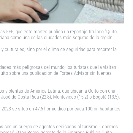
ias EFE, que este martes publicó un reportaje titulado “Quito,
toriana como una de las ciudades más seguras de la región.
y culturales, sino por el clima de seguridad para recorrer la
udades más peligrosas del mundo, los turistas que la visitan
Quito sobre una publicación de Forbes Advisor sin fuentes
os violentas de América Latina, que ubican a Quito con una
José de Costa Rica (22,8), Montevideo (15,2) o Bogotá (13,5).
n 2023 se situó en 47,5 homicidios por cada 100mil habitantes
mos con un cuerpo de agentes dedicados al turismo. Tenemos
expresó Etzon Romo, gerente de la Empresa Pública Quito