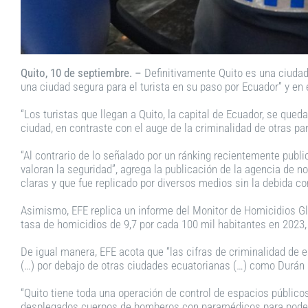
Quito, 10 de septiembre. –
Definitivamente Quito es una ciudad 
una ciudad segura para el turista en su paso por Ecuador” y en 
“Los turistas que llegan a Quito, la capital de Ecuador, se qued
ciudad, en contraste con el auge de la criminalidad de otras par
“Al contrario de lo señalado por un ránking recientemente publi
valoran la seguridad”, agrega la publicación de la agencia de n
claras y que fue replicado por diversos medios sin la debida co
Asimismo, EFE replica un informe del Monitor de Homicidios Glo
tasa de homicidios de 9,7 por cada 100 mil habitantes en 2023,
De igual manera, EFE acota que “las cifras de criminalidad de 
(…) por debajo de otras ciudades ecuatorianas (…) como Durán (1
“Quito tiene toda una operación de control de espacios públi
desplegados cuerpos de bomberos con paramédicos para poder d