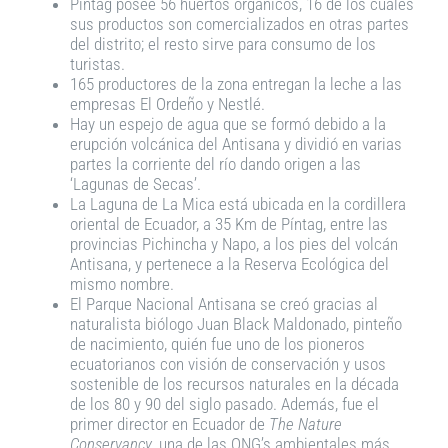
Píntag posee 56 huertos orgánicos, 16 de los cuales
sus productos son comercializados en otras partes
del distrito; el resto sirve para consumo de los
turistas.
165 productores de la zona entregan la leche a las
empresas El Ordeño y Nestlé.
Hay un espejo de agua que se formó debido a la
erupción volcánica del Antisana y dividió en varias
partes la corriente del río dando origen a las
‘Lagunas de Secas’.
La Laguna de La Mica está ubicada en la cordillera
oriental de Ecuador, a 35 Km de Píntag, entre las
provincias Pichincha y Napo, a los pies del volcán
Antisana, y pertenece a la Reserva Ecológica del
mismo nombre.
El Parque Nacional Antisana se creó gracias al
naturalista biólogo Juan Black Maldonado, pinteño
de nacimiento, quién fue uno de los pioneros
ecuatorianos con visión de conservación y usos
sostenible de los recursos naturales en la década
de los 80 y 90 del siglo pasado. Además, fue el
primer director en Ecuador de
The Nature
Conservancy
, una de las ONG’s ambientales más