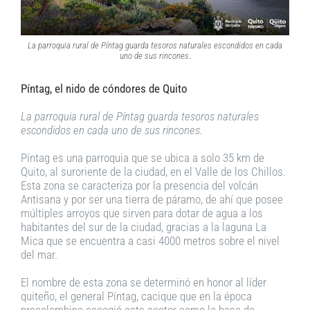
La parroquia rural de Píntag guarda tesoros naturales escondidos en cada
uno de sus rincones
.
Píntag, el nido de cóndores de Quito
La parroquia rural de Píntag guarda tesoros naturales
escondidos en cada uno de sus rincones.
Píntag es una parroquia que se ubica a solo 35 km de
Quito, al suroriente de la ciudad, en el Valle de los Chillos.
Esta zona se caracteriza por la presencia del volcán
Antisana y por ser una tierra de páramo, de ahí que posee
múltiples arroyos que sirven para dotar de agua a los
habitantes del sur de la ciudad, gracias a la laguna La
Mica que se encuentra a casi 4000 metros sobre el nivel
del mar.
El nombre de esta zona se determinó en honor al líder
quiteño, el general Píntag, cacique que en la época
precolombina escogió este sector como la base de