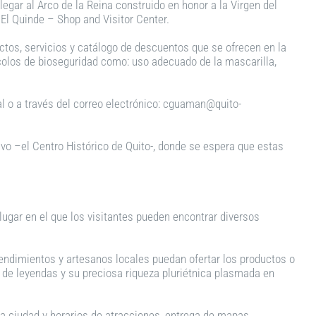
egar al Arco de la Reina construido en honor a la Virgen del
 El Quinde – Shop and Visitor Center.
uctos, servicios y catálogo de descuentos que se ofrecen en la
ocolos de bioseguridad como: uso adecuado de la mascarilla,
l o a través del correo electrónico: cguaman@quito-
tivo –el Centro Histórico de Quito-, donde se espera que estas
 lugar en el que los visitantes pueden encontrar diversos
rendimientos y artesanos locales puedan ofertar los productos o
es de leyendas y su preciosa riqueza pluriétnica plasmada en
la ciudad y horarios de atracciones, entrega de mapas.