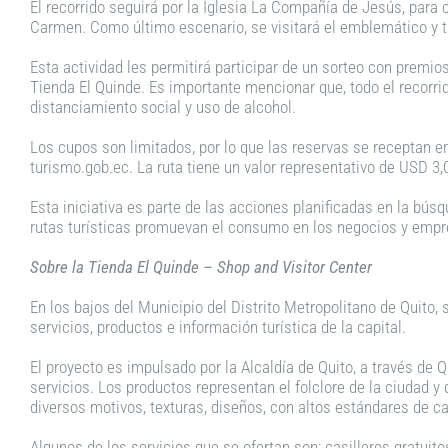
El recorrido seguirá por la Iglesia La Compañía de Jesús, para 
Carmen. Como último escenario, se visitará el emblemático y tr
Esta actividad les permitirá participar de un sorteo con premio
Tienda El Quinde. Es importante mencionar que, todo el recorri
distanciamiento social y uso de alcohol.
Los cupos son limitados, por lo que las reservas se receptan e
turismo.gob.ec. La ruta tiene un valor representativo de USD 3,
Esta iniciativa es parte de las acciones planificadas en la bús
rutas turísticas promuevan el consumo en los negocios y empr
Sobre la Tienda El Quinde – Shop and Visitor Center
En los bajos del Municipio del Distrito Metropolitano de Quito,
servicios, productos e información turística de la capital.
El proyecto es impulsado por la Alcaldía de Quito, a través de
servicios. Los productos representan el folclore de la ciudad y
diversos motivos, texturas, diseños, con altos estándares de c
Algunos de los servicios que se ofertan son: casilleros gratui