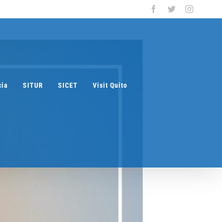
Facebook
Twitter
Instagra
cia
SITUR
SICET
Visit Quito