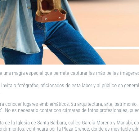
e una magia especial que permite capturar las más bellas imágenes
nvita a fotógrafos, aficionados de esta labor y al público en general, 
.
rá conocer lugares emblemáticos: su arquitectura, arte, patrimonio, 
o”. No es necesario contar con cámaras de fotos profesionales, pued
oleta de la Iglesia de Santa Bárbara, calles García Moreno y Manabí, 
ndimientos; continuará por la Plaza Grande, donde es inevitable a