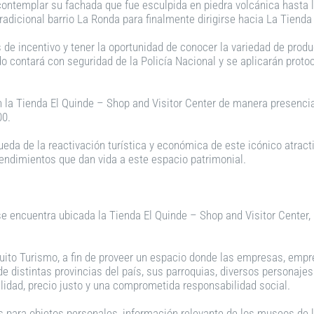
contemplar su fachada que fue esculpida en piedra volcánica hasta ll
adicional barrio La Ronda para finalmente dirigirse hacia La Tienda
s de incentivo y tener la oportunidad de conocer la variedad de prod
do contará con seguridad de la Policía Nacional y se aplicarán prot
n la Tienda El Quinde – Shop and Visitor Center de manera presencia
00.
queda de la reactivación turística y económica de este icónico atrac
endimientos que dan vida a este espacio patrimonial.
 se encuentra ubicada la Tienda El Quinde – Shop and Visitor Center,
 Quito Turismo, a fin de proveer un espacio donde las empresas, emp
 de distintas provincias del país, sus parroquias, diversos personaj
alidad, precio justo y una comprometida responsabilidad social.
tos para objetos personales, información relevante de los museos de 