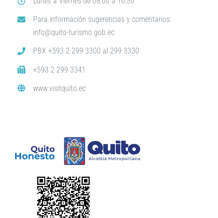
Lunes a Viernes de 08:00 a 16:30
Para información sugerencias y comentarios:
info@quito-turismo.gob.ec
PBX +593 2 299 3300 al 299 3330
+593 2 299 3341
www.visitquito.ec