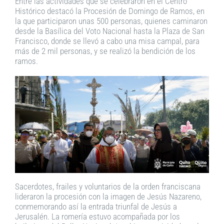
Entre las actividades que se celebraron en el Centro
Histórico destacó la Procesión de Domingo de Ramos, en
la que participaron unas 500 personas, quienes caminaron
desde la Basílica del Voto Nacional hasta la Plaza de San
Francisco, donde se llevó a cabo una misa campal, para
más de 2 mil personas, y se realizó la bendición de los
ramos.
Sacerdotes, frailes y voluntarios de la orden franciscana
lideraron la procesión con la imagen de Jesús Nazareno,
conmemorando así la entrada triunfal de Jesús a
Jerusalén. La romería estuvo acompañada por los