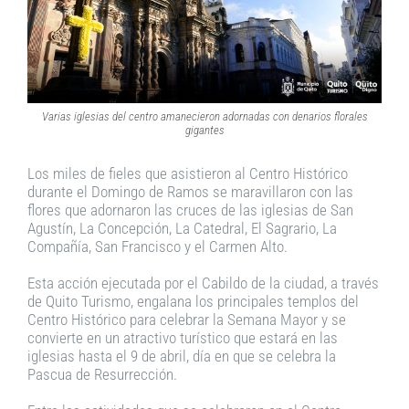
Varias iglesias del centro amanecieron adornadas con denarios florales
gigantes
Los miles de fieles que asistieron al Centro Histórico
durante el Domingo de Ramos se maravillaron con las
flores que adornaron las cruces de las iglesias de San
Agustín, La Concepción, La Catedral, El Sagrario, La
Compañía, San Francisco y el Carmen Alto.
Esta acción ejecutada por el Cabildo de la ciudad, a través
de Quito Turismo, engalana los principales templos del
Centro Histórico para celebrar la Semana Mayor y se
convierte en un atractivo turístico que estará en las
iglesias hasta el 9 de abril, día en que se celebra la
Pascua de Resurrección.