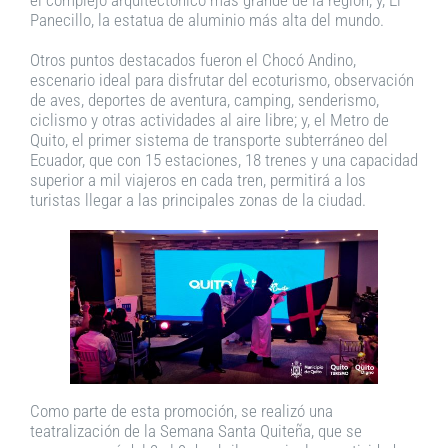
Panecillo, la estatua de aluminio más alta del mundo.
Otros puntos destacados fueron el Chocó Andino,
escenario ideal para disfrutar del ecoturismo, observación
de aves, deportes de aventura, camping, senderismo,
ciclismo y otras actividades al aire libre; y, el Metro de
Quito, el primer sistema de transporte subterráneo del
Ecuador, que con 15 estaciones, 18 trenes y una capacidad
superior a mil viajeros en cada tren, permitirá a los
turistas llegar a las principales zonas de la ciudad.
Como parte de esta promoción, se realizó una
teatralización de la Semana Santa Quiteña, que se