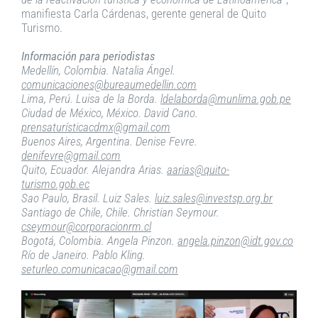
manifiesta Carla Cárdenas, gerente general de Quito
Turismo.
Información para periodistas
Medellín, Colombia. Natalia Ángel.
comunicaciones@bureaumedellin.com
Lima, Perú. Luisa de la Borda.
ldelaborda@munlima.gob.pe
Ciudad de México, México. David Cano.
prensaturísticacdmx@gmail.com
Buenos Aires, Argentina. Denise Fevre.
denifevre@gmail.com
Quito, Ecuador. Alejandra Arias.
aarias@quito-
turismo.gob.ec
Sao Paulo, Brasil. Luiz Sales.
luiz.sales@investsp.org.br
Santiago de Chile, Chile. Christian Seymour.
cseymour@corporacionrm.cl
Bogotá, Colombia. Angela Pinzon.
angela.pinzon@idt.gov.co
Río de Janeiro. Pablo Kling.
seturleo.comunicacao@gmail.com