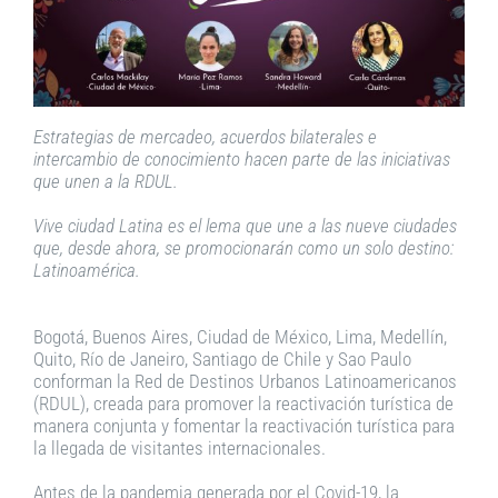
Estrategias de mercadeo, acuerdos bilaterales e
intercambio de conocimiento hacen parte de las iniciativas
que unen a la RDUL.
Vive ciudad Latina es el lema que une a las nueve ciudades
que, desde ahora, se promocionarán como un solo destino:
Latinoamérica.
Bogotá, Buenos Aires, Ciudad de México, Lima, Medellín,
Quito, Río de Janeiro, Santiago de Chile y Sao Paulo
conforman la Red de Destinos Urbanos Latinoamericanos
(RDUL), creada para promover la reactivación turística de
manera conjunta y fomentar la reactivación turística para
la llegada de visitantes internacionales.
Antes de la pandemia generada por el Covid-19, la