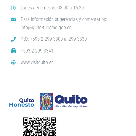
Lunes a Viernes de 08:00 a 16:30
Para información sugerencias y comentarios:
info@quito-turismo.gob.ec
PBX +593 2 299 3300 al 299 3330
+593 2 299 3341
www.visitquito.ec