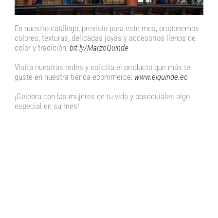
En nuestro catálogo, previsto para este mes, proponemos
colores, texturas, delicadas joyas y accesorios llenos de
color y tradición:
bit.ly/MarzoQuinde
Visita nuestras redes y solicita el producto que más te
guste en nuestra tienda ecommerce:
www.elquinde.ec
¡Celebra con las mujeres de tu vida y obséquiales algo
especial en su mes!