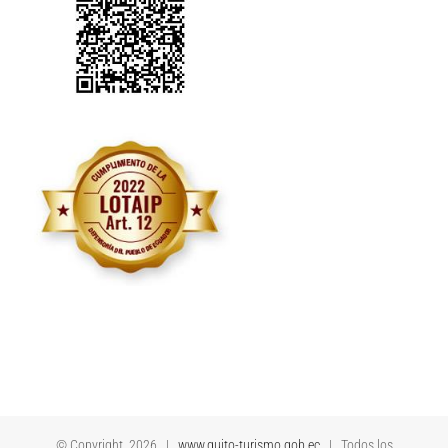
© Copyright
2026 |
www.quito-turismo.gob.ec
| Todos los