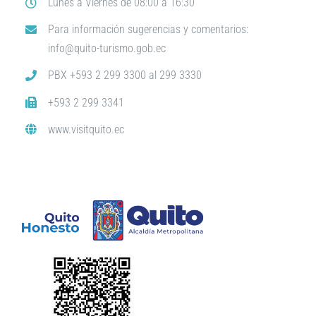
Lunes a Viernes de 08:00 a 16:30
Para información sugerencias y comentarios:
info@quito-turismo.gob.ec
PBX +593 2 299 3300 al 299 3330
+593 2 299 3341
www.visitquito.ec