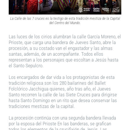
La Calle de las 7 cruces es la testigo de esta tradición mestiza de la Capital
del Centro del Mundo.
Las luces de los cirios alumbran la calle García Moreno, el
Prioste, que carga una bandera de Jueves Santo, abre la
procesión, a su costado van el engastador y las almas
santas, además, de un acompañante. Todos ellos
representan a los personajes que escoltan a Jesús hasta
el Santo Sepulcro.
Los encargados de dar vida a los protagonistas de esta
tradición religiosa son los 280 bailarines del Ballet
Folclórico Jacchigua quienes, año tras año, el Jueves
Santo recorren la calle de las Siete Cruces para dirigirse
hasta Santo Domingo en un rito que desea conservar las
tradiciones mestizas de la capital.
La procesión continúa con una segunda bandera llevada
por la esposa del Prioste En las banderas, se grafican
todos los elementos de la crucifixión de Jesús. Las